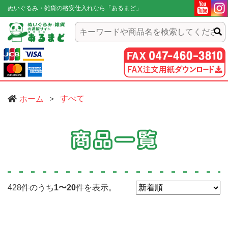
ぬいぐるみ・雑貨の格安仕入れなら「あるまど」
すべて
ホーム
428件のうち
1〜20
件を表示。