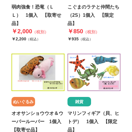
弱肉強食！恐竜（Ｌ
こぐまのラテと仲間たち
Ｌ） 1個入 【取寄せ
（2S）1個入 【限定
品】
品】
￥2,000
￥850
（税別）
（税別）
￥2,200
￥935
（税込）
（税込）
ぬいぐるみ
雑貨
オオサンショウウオ＆ウ
マリンフィギア（貝、ヒ
ーパールーパー 1個入
トデ） 1個入 【限定
【取寄せ品】
品】