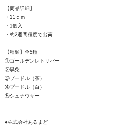
【商品詳細】
・11ｃｍ
・1個入
・約2週間程度で出荷
【種類】全5種
①ゴールデンレトリバー
②黒柴
③プードル（茶）
④プードル（白）
⑤シュナウザー
●株式会社あるまど