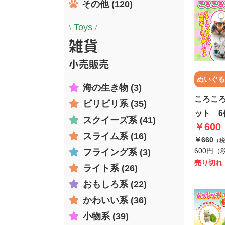
その他 (120)
\
Toys
/
雑貨
小売販売
ぬいぐる
海の生き物 (3)
ころこ
ビリビリ系 (35)
ット 6
スクイーズ系 (41)
￥600
スライム系 (16)
￥660
（
600円（
フライング系 (3)
売り切れ
ライト系 (26)
おもしろ系 (22)
かわいい系 (36)
小物系 (39)