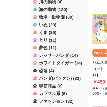
川の動物 (4)
海の動物 (120)
牧場・動物園 (50)
いぬ (39)
くま (36)
とり (11)
夢色 (11)
ぬいぐる
レッサーパンダ (14)
ハムス
ホワイトタイガー (34)
コット
恐竜 (4)
品】
パンダ(パックン) (33)
￥450
季節商品 (2)
￥495
（
カラフル系 (6)
600円（
ファッション (32)