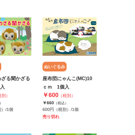
ぬいぐるみ
わざる聞かざる
座布団にゃんこ(MC)10
個入
ｃｍ 1個入
￥600
税別）
（税別）
￥660
）
（税込）
別）/1個
600円（税別）/1個
売り切れ