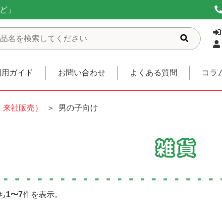
ど」
利用ガイド
お問い合わせ
よくある質問
コラ
、来社販売）
男の子向け
ち
1〜7
件を表示。