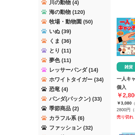
川の動物 (4)
海の動物 (120)
牧場・動物園 (50)
いぬ (39)
くま (36)
とり (11)
夢色 (11)
雑貨
レッサーパンダ (14)
一人キ
ホワイトタイガー (34)
個入
恐竜 (4)
￥2,80
パンダ(パックン) (33)
￥3,080
季節商品 (2)
2800円
売り切れ
カラフル系 (6)
ファッション (32)