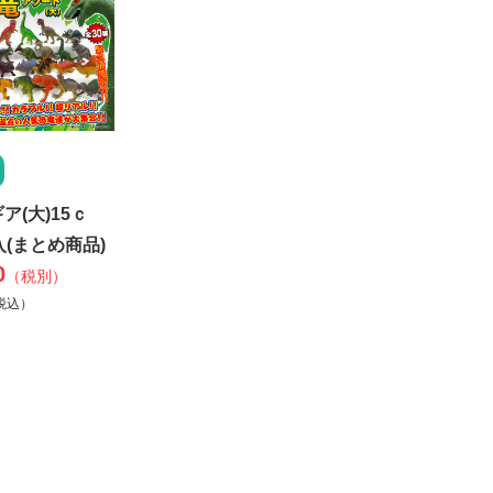
ア(大)15ｃ
入(まとめ商品)
0
（税別）
税込）