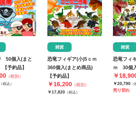
雑貨
雑貨
 50個入(まと
恐竜フィギ
恐竜フィギア(小)5ｃｍ
 【予約品】
ｍ 30個
360個入(まとめ商品)
00
￥18,90
【予約品】
（税別）
￥16,200
￥20,790
（税込）
（
（税別）
売り切れ
￥17,820
（税込）