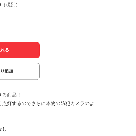
00（税別）
入れる
入り追加
きる商品！
く点灯するのでさらに本物の防犯カメラのよ
なし