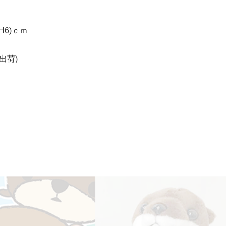
H6)ｃｍ
出荷)