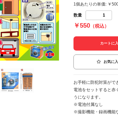
1個あたりの単価: ￥5
数量
￥550
（税込）
カートに
お気に
お手軽に防犯対策がで
電池をセットすると赤
うになります。
※電池付属なし
※撮影機能・録画機能