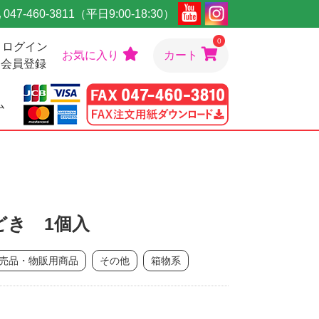
047-460-3811（平日9:00-18:30）
0
ログイン
お気に入り
カート
会員登録
ム
どき 1個入
売品・物販用商品
その他
箱物系