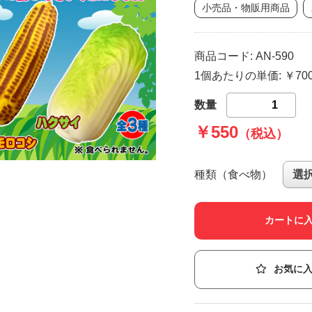
小売品・物販用商品
商品コード: AN-590
1個あたりの単価: ￥7
数量
￥550
（税込）
種類（食べ物）
カートに
お気に