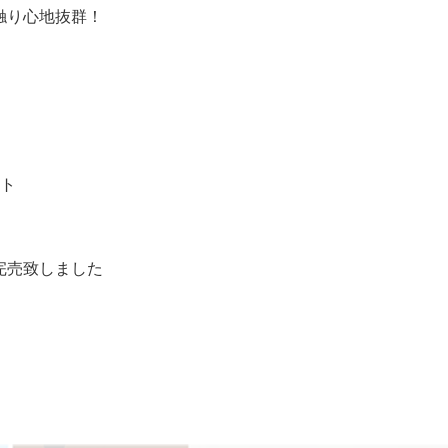
触り心地抜群！
ート
完売致しました