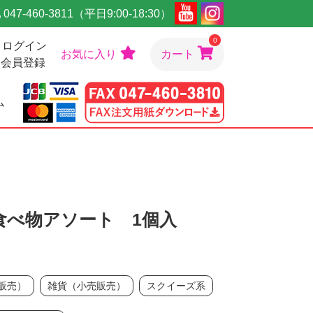
047-460-3811（平日9:00-18:30）
0
ログイン
お気に入り
カート
会員登録
ム
食べ物アソート 1個入
販売）
雑貨（小売販売）
スクイーズ系