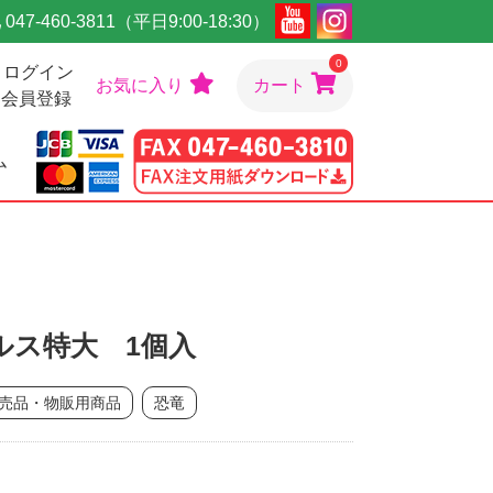
047-460-3811（平日9:00-18:30）
0
ログイン
お気に入り
カート
会員登録
ム
ルス特大 1個入
売品・物販用商品
恐竜