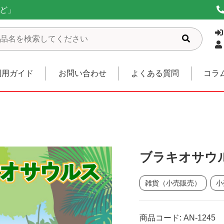
ど」
利用ガイド
お問い合わせ
よくある質問
コラ
ブラキオサウ
雑貨（小売販売）
小
商品コード: AN-1245