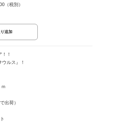
000（税別）
入り追加
ア！！
サウルス』！
ｃｍ
度で出荷）
ート