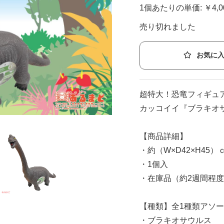
1個あたりの単価: ￥4,
売り切れました
お気に
超特大！恐竜フィギュ
カッコイイ『ブラキオ
【商品詳細】
・約（W×D42×H45）
・1個入
・在庫品（約2週間程
【種類】全1種類アソ
・ブラキオサウルス