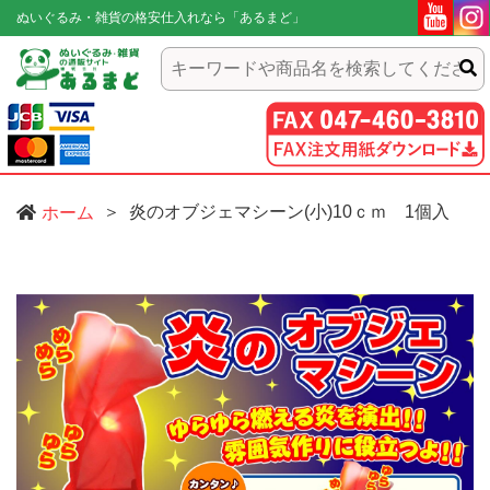
ぬいぐるみ・雑貨の格安仕入れなら「あるまど」
炎のオブジェマシーン(小)10ｃｍ 1個入
ホーム