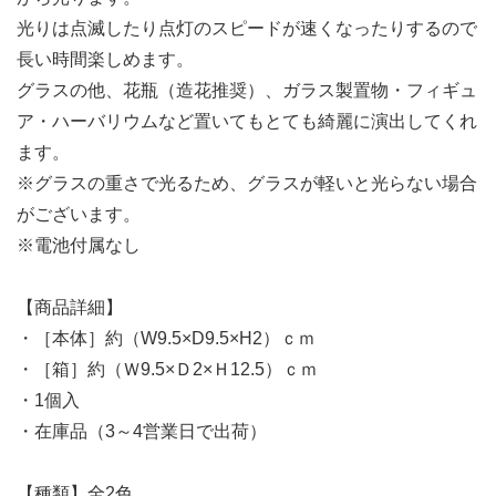
光りは点滅したり点灯のスピードが速くなったりするので
長い時間楽しめます。
グラスの他、花瓶（造花推奨）、ガラス製置物・フィギュ
ア・ハーバリウムなど置いてもとても綺麗に演出してくれ
ます。
※グラスの重さで光るため、グラスが軽いと光らない場合
がございます。
※電池付属なし
【商品詳細】
・［本体］約（W9.5×D9.5×H2）ｃｍ
・［箱］約（Ｗ9.5×Ｄ2×Ｈ12.5）ｃｍ
・1個入
・在庫品（3～4営業日で出荷）
【種類】全2色